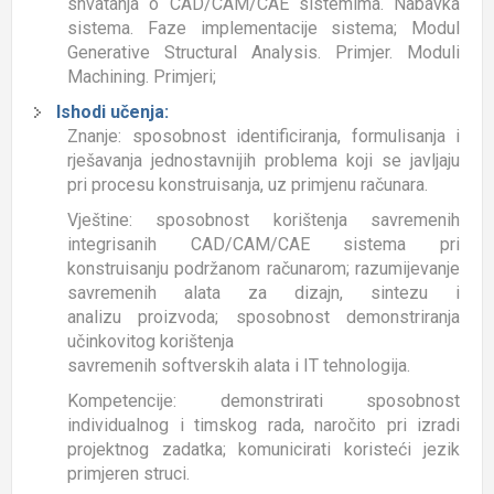
shvatanja o CAD/CAM/CAE sistemima. Nabavka
sistema. Faze implementacije sistema; Modul
Generative Structural Analysis. Primjer. Moduli
Machining. Primjeri;
Ishodi učenja:
Znanje: sposobnost identificiranja, formulisanja i
rješavanja jednostavnijih problema koji se javljaju
pri procesu konstruisanja, uz primjenu računara.
Vještine: sposobnost korištenja savremenih
integrisanih CAD/CAM/CAE sistema pri
konstruisanju podržanom računarom; razumijevanje
savremenih alata za dizajn, sintezu i
analizu proizvoda; sposobnost demonstriranja
učinkovitog korištenja
savremenih softverskih alata i IT tehnologija.
Kompetencije: demonstrirati sposobnost
individualnog i timskog rada, naročito pri izradi
projektnog zadatka; komunicirati koristeći jezik
primjeren struci.