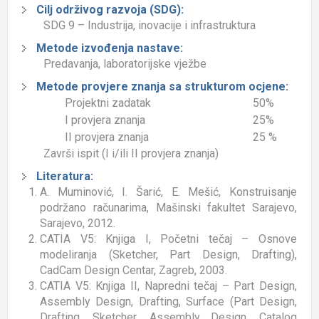
Cilj održivog razvoja (SDG):
SDG 9 – Industrija, inovacije i infrastruktura
Metode izvođenja nastave:
Predavanja, laboratorijske vježbe
Metode provjere znanja sa strukturom ocjene:
Projektni zadatak
50%
I provjera znanja
25%
II provjera znanja
25 %
Završi ispit (I i/ili II provjera znanja)
Literatura:
A. Muminović, I. Šarić, E. Mešić, Konstruisanje
podržano računarima, Mašinski fakultet Sarajevo,
Sarajevo, 2012.
CATIA V5: Knjiga I, Početni tečaj – Osnove
modeliranja (Sketcher, Part Design, Drafting),
CadCam Design Centar, Zagreb, 2003.
CATIA V5: Knjiga II, Napredni tečaj – Part Design,
Assembly Design, Drafting, Surface (Part Design,
Drafting, Sketcher, Assembly Design, Catalog