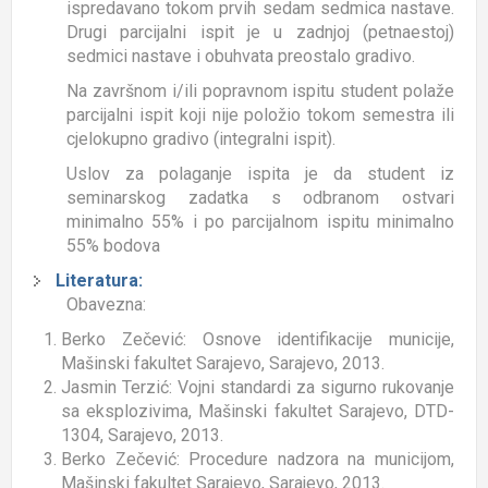
ispredavano tokom prvih sedam sedmica nastave.
Drugi parcijalni ispit je u zadnjoj (petnaestoj)
sedmici nastave i obuhvata preostalo gradivo.
Na završnom i/ili popravnom ispitu student polaže
parcijalni ispit koji nije položio tokom semestra ili
cjelokupno gradivo (integralni ispit).
Uslov za polaganje ispita je da student iz
seminarskog zadatka s odbranom ostvari
minimalno 55% i po parcijalnom ispitu minimalno
55% bodova
Literatura:
Obavezna:
Berko Zečević: Osnove identifikacije municije,
Mašinski fakultet Sarajevo, Sarajevo, 2013.
Jasmin Terzić: Vojni standardi za sigurno rukovanje
sa eksplozivima, Mašinski fakultet Sarajevo, DTD-
1304, Sarajevo, 2013.
Berko Zečević: Procedure nadzora na municijom,
Mašinski fakultet Sarajevo, Sarajevo, 2013.