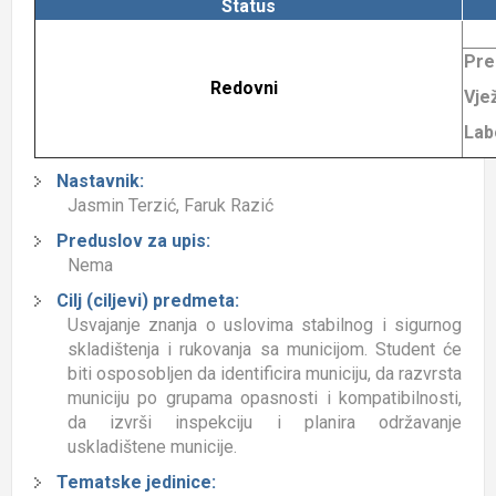
Status
Pre
Redovni
Vje
Lab
Nastavnik:
Jasmin Terzić, Faruk Razić
Preduslov za upis:
Nema
Cilj (ciljevi) predmeta:
Usvajanje znanja o uslovima stabilnog i sigurnog
skladištenja i rukovanja sa municijom. Student će
biti osposobljen da identificira municiju, da razvrsta
municiju po grupama opasnosti i kompatibilnosti,
da izvrši inspekciju i planira održavanje
uskladištene municije.
Tematske jedinice: