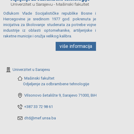
Odlukom Vlade Socijalističke republike Bosne i
Hercegovine je sredinom 1977 god. pokrenuta je
inicijativa za školovanje studenata za potrebe vojne
industrije iz oblasti optomehanike, artiljerijske i
raketne municije i oružja velikog kalibra.
više informacija
Univerzitet u Sarajevu
Mašinski fakultet
Odjeljenje za odbrambene tehnologije
Vilsonovo šetalište 9, Sarajevo 71000, BiH
+387 33 72 98 61
dtd@mef.unsa.ba