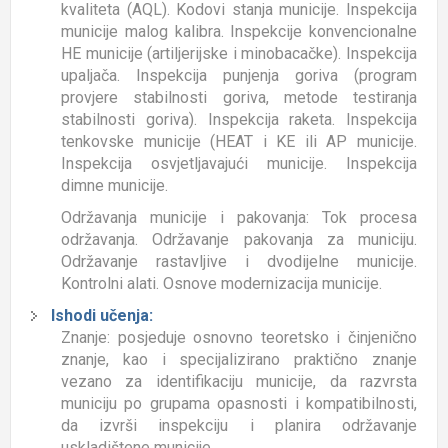
kvaliteta (AQL). Kodovi stanja municije. Inspekcija
municije malog kalibra. Inspekcije konvencionalne
HE municije (artiljerijske i minobacačke). Inspekcija
upaljača. Inspekcija punjenja goriva (program
provjere stabilnosti goriva, metode testiranja
stabilnosti goriva). Inspekcija raketa. Inspekcija
tenkovske municije (HEAT i KE ili AP municije.
Inspekcija osvjetljavajući municije. Inspekcija
dimne municije.
Održavanja municije i pakovanja: Tok procesa
održavanja. Održavanje pakovanja za municiju.
Održavanje rastavljive i dvodijelne municije.
Kontrolni alati. Osnove modernizacija municije.
Ishodi učenja:
Znanje: posjeduje osnovno teoretsko i činjenično
znanje, kao i specijalizirano praktično znanje
vezano za identifikaciju municije, da razvrsta
municiju po grupama opasnosti i kompatibilnosti,
da izvrši inspekciju i planira održavanje
uskladištene municije.