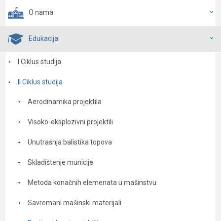
O nama
Edukacija
I Ciklus studija
II Ciklus studija
Aerodinamika projektila
Visoko-eksplozivni projektili
Unutrašnja balistika topova
Skladištenje municije
Metoda konačnih elemenata u mašinstvu
Savremani mašinski materijali