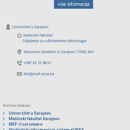
više informacija
Univerzitet u Sarajevu
Mašinski fakultet
Odjeljenje za odbrambene tehnologije
Vilsonovo šetalište 9, Sarajevo 71000, BiH
+387 33 72 98 61
dtd@mef.unsa.ba
Korisni linkovi:
Univerzitet u Sarajevu
Mašinski fakultet Sarajevo
MEF-Courseware
Studentski informacioni sistem eUNSA