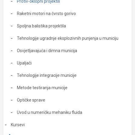
Protiv-oklopni projektili
Raketni motori na čvrsto gorivo
Spoljna balistika projektila
Tehnologije ugradnje eksplozivnih punjenja u municiju
Osvjetljavajuća i dimna municija
Upaljači
Tehnologije integracije municije
Metode testiranja municije
Optičke sprave
Uvod u numeričku mehaniku fluida
Kursevi