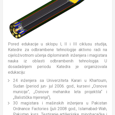
Pored edukacije u sklopu I, II i III ciklusu studija,
Katedre za odbrambene tehnologije aktivno radi na
cijeloživotnom učenja diplomiranih inženjera i magistara
nauka iz oblasti odbrambenih tehnologija. U
dosadašnjem periodu Katedra je organizovala
edukaciju:
24 inženjera sa Univerziteta Karari u Khartoum,
Sudan (period jun- jul 2006. god., kursevi „Osnove
municije“, „Osnove mehanike leta projektila“ i
„Balistička mjerenja“),
30 magistara i mašinskih inženjera u Pakistan
Ordnance Factories (juli 2008 god., Islamabad-Wah,
Pakistan, kurs „Testiranje artiljerijske, minobacačke i