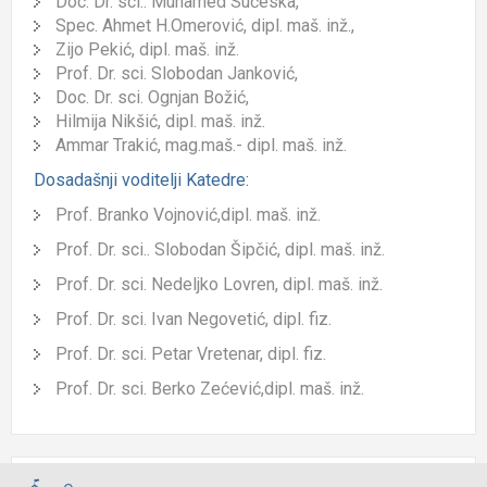
Doc.
D
r. sci.
. Muhamed Sučeska,
Spec. Ahmet H.Omerović, dipl. maš. inž.,
Zijo Pekić, dipl. maš. inž.
Prof.
D
r. sci.
Slobodan Janković,
Doc.
D
r. sci.
Ognjan Božić,
Hilmija Nikšić, dipl. maš. inž.
Ammar Trakić, mag.maš.- dipl. maš. inž.
Dosadašnji voditelji Katedre:
Prof. Branko Vojnović,dipl. maš. inž.
Prof.
D
r. sci.
. Slobodan Šipčić, dipl. maš. inž.
Prof.
D
r. sci.
Nedeljko Lovren, dipl. maš. inž.
Prof.
D
r. sci.
Ivan Negovetić, dipl. fiz.
Prof.
D
r. sci.
Petar Vretenar, dipl. fiz.
Prof.
D
r. sci.
Berko Zećević,dipl. maš. inž.