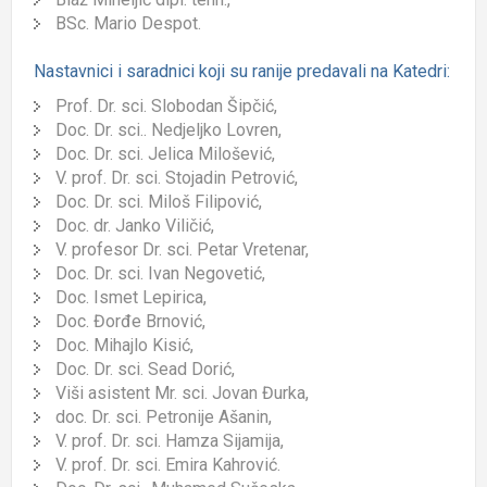
BSc. Mario Despot.
Nastavnici i saradnici koji su ranije predavali na Katedri:
Prof.
D
r. sci.
Slobodan Šipčić,
Doc.
D
r. sci.
. Nedjeljko Lovren,
Doc.
D
r. sci.
Jelica Milošević,
V. prof.
D
r. sci.
Stojadin Petrović,
Doc.
D
r. sci.
Miloš Filipović,
Doc. dr. Janko Viličić,
V. profesor
D
r. sci.
Petar Vretenar,
Doc.
D
r. sci.
Ivan Negovetić,
Doc. Ismet Lepirica,
Doc. Đorđe Brnović,
Doc. Mihajlo Kisić,
Doc.
D
r. sci.
Sead Dorić,
Viši asistent Mr. sci. Jovan Đurka,
doc.
D
r. sci.
Petronije Ašanin,
V. prof.
D
r. sci.
Hamza Sijamija,
V. prof.
D
r. sci.
Emira Kahrović.