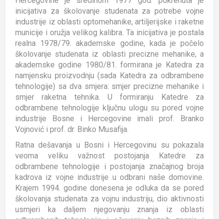
Hercegovine je sredinom 1977 god. pokrenuta je
inicijativa za školovanje studenata za potrebe vojne
industrije iz oblasti optomehanike, artiljerijske i raketne
municije i oružja velikog kalibra. Ta inicijativa je postala
realna 1978/79. akademske godine, kada je počelo
školovanje studenata iz oblasti precizne mehanike, a
akademske godine 1980/81. formirana je Katedra za
namjensku proizvodnju (sada Katedra za odbrambene
tehnologije) sa dva smjera: smjer precizne mehanike i
smjer raketna tehnika. U formiranju Katedre za
odbrambene tehnologije ključnu ulogu su pored vojne
industrije Bosne i Hercegovine imali prof. Branko
Vojnović i prof. dr. Binko Musafija.
Ratna dešavanja u Bosni i Hercegovinu su pokazala
veoma veliku važnost postojanja Katedre za
odbrambene tehnologije i postojanja značajnog broja
kadrova iz vojne industrije u odbrani naše domovine.
Krajem 1994. godine donesena je odluka da se pored
školovanja studenata za vojnu industriju, dio aktivnosti
usmjeri ka daljem njegovanju znanja iz oblasti