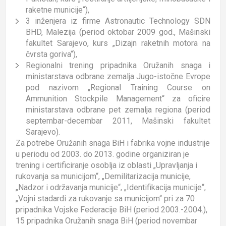
raketne municije“),
3 inženjera iz firme Astronautic Technology SDN
BHD, Malezija (period oktobar 2009 god., Mašinski
fakultet Sarajevo, kurs „Dizajn raketnih motora na
čvrsta goriva“),
Regionalni trening pripadnika Oružanih snaga i
ministarstava odbrane zemalja Jugo-istočne Evrope
pod nazivom „Regional Training Course on
Ammunition Stockpile Management“ za oficire
ministarstava odbrane pet zemalja regiona (period
septembar-decembar 2011, Mašinski fakultet
Sarajevo).
Za potrebe Oružanih snaga BiH i fabrika vojne industrije
u periodu od 2003. do 2013. godine organiziran je
trening i certificiranje osoblja iz oblasti „Upravljanja i
rukovanja sa municijom“, „Demilitarizacija municije,
„Nadzor i održavanja municije“, „Identifikacija municije“,
„Vojni stadardi za rukovanje sa municijom“ pri za 70
pripadnika Vojske Federacije BiH (period 2003.-2004.),
15 pripadnika Oružanih snaga BiH (period novembar