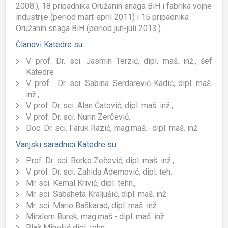
2008.), 18 pripadnika Oružanih snaga BiH i fabrika vojne
industrije (period mart-april 2011) i 15 pripadnika
Oružanih snaga BiH (period jun-juli 2013.)
Članovi Katedre su:
V. prof. Dr. sci. Jasmin Terzić, dipl. maš. inž., šef
Katedre
V. prof.
D
r. sci.
Sabina Serdarević-Kadić, dipl. maš.
inž.,
V. prof. Dr. sci. Alan Ćatović, dipl. maš. inž.,
V. prof.
D
r. sci. Nurin Zerčević,
Doc. Dr. sci. Faruk Razić, mag.maš.- dipl. maš. inž.
Vanjski saradnici Katedre su:
Prof.
D
r. sci.
Berko Zečević, dipl. maš. inž.,
V. prof. Dr. sci. Zahida Ademović, dipl. teh.
Mr. sci.
Kemal Krivić, dipl. tehn.,
Mr. sci. Sabaheta Kraljušić, dipl. maš. inž.
Mr. sci. Mario Baškarad, dipl. maš. inž.
Miralem Burek, mag.maš.- dipl. maš. inž.
Blaž Miheljić dipl. tehn.,