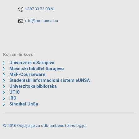
+387 33 72 98 61
dtd@mef.unsa.ba
Korisni linkovi:
Univerzitet u Sarajevu
Mašinski fakultet Sarajevo
MEF-Courseware
Studentski informacioni sistem eUNSA
Univerzitska biblioteka
UTIC
IRD
Sindikat UnSa
© 2016 Odjeljenje za odbrambene tehnologije