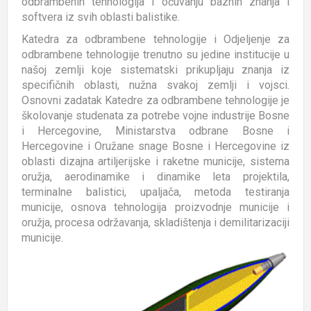
odbrambenih tehnologija i očuvanju baznih znanja i
softvera iz svih oblasti balistike.
Katedra za odbrambene tehnologije i Odjeljenje za
odbrambene tehnologije trenutno su jedine institucije u
našoj zemlji koje sistematski prikupljaju znanja iz
specifičnih oblasti, nužna svakoj zemlji i vojsci.
Osnovni zadatak Katedre za odbrambene tehnologije je
školovanje studenata za potrebe vojne industrije Bosne
i Hercegovine, Ministarstva odbrane Bosne i
Hercegovine i Oružane snage Bosne i Hercegovine iz
oblasti dizajna artiljerijske i raketne municije, sistema
oružja, aerodinamike i dinamike leta projektila,
terminalne balistici, upaljača, metoda testiranja
municije, osnova tehnologija proizvodnje municije i
oružja, procesa održavanja, skladištenja i demilitarizaciji
municije.