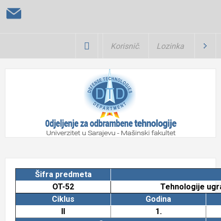
Šifra predmeta
OT-52
Tehnologije ugra
Ciklus
Godina
II
1.