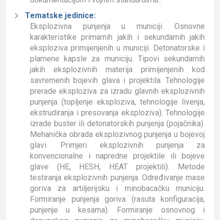
Tematske jedinice:
Eksplozivna punjenja u municiji. Osnovne
karakteristike primarnih jakih i sekundarnih jakih
eksploziva primijenjenih u municiji. Detonatorske i
plamene kapsle za municiju. Tipovi sekundarnih
jakih eksplozivnih materija primijenjenih kod
savremenih bojevih glava i projektila. Tehnologije
prerade eksploziva za izradu glavnih eksplozivnih
punjenja (topljenje eksploziva, tehnologije livenja,
ekstrudiranja i presovanja eksploziva). Tehnologije
izrade buster ili detonatorskih punjenja (pojačnika).
Mehanička obrada eksplozivnog punjenja u bojevoj
glavi. Primjeri eksplozivnih punjenja za
konvencionalne i napredne projektile ili bojeve
glave (HE, HESH, HEAT projektili). Metode
testiranja eksplozivnih punjenja. Određivanje mase
goriva za artiljerijsku i minobacačku municiju.
Formiranje punjenja goriva (rasuta konfiguracija,
punjenje u kesama). Formiranje osnovnog i