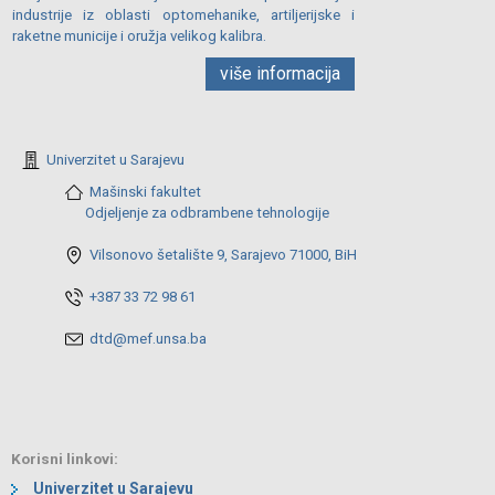
industrije iz oblasti optomehanike, artiljerijske i
raketne municije i oružja velikog kalibra.
više informacija
Univerzitet u Sarajevu
Mašinski fakultet
Odjeljenje za odbrambene tehnologije
Vilsonovo šetalište 9, Sarajevo 71000, BiH
+387 33 72 98 61
dtd@mef.unsa.ba
Korisni linkovi:
Univerzitet u Sarajevu