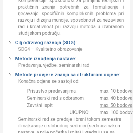
Kompetencije: sposobnost za primjenu teorijskih i
praktičnih znanja potrebnih za formulisanje i
rješavanje specifičnih kompleksnih problema pri
razvoju i dizajnu muncije, sposobnost za nezavisan
rad i kreativnost pri razvoju metoda u izabranom
studijskom području
.
Cilj održivog razvoja (SDG):
SDG4 – Kvalitetno obrazovanje
Metode izvođenja nastave:
Predavanja, vježbe, seminarski rad
Metode provjere znanja sa strukturom ocjene:
Konačna ocjena se sastoji od:
Prisustvo predavanjima:
max. 10 bodova
Seminarski rad s odbranom:
max. 40 bodov
Završni ispit:
max. 50 bodova
UKUPNO:
max. 100 bodov
Seminarski rad se predaje i brani tokom semestra
ili najkasnije u slobodnoj sedmici (sedmica nakon
nastave, a prije početka ispita) i vrednuju se sa