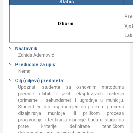
Status
Pre
Izborni
Vje
Lab
Nastavnik:
Zahida Ademović
Preduslov za upis:
Nema
Cilj (ciljevi) predmeta:
Upoznati studente sa osnovnim metodama
prerade slabih i jakih eksplozivnih materija
(primarne i sekundarne) i ugradnje u municiju.
Student će biti osposobljen da prilikom procesa
dizajniranja municije ili prilikom procesa
proizvodnje i testiranja municije budu u stanju da
prate kriterije definirane tehničkom
dokumentacijom i vojnim standardima..