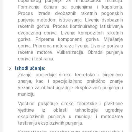
dopunskog punjenja za minobacačku municiju.
Formiranje čahura sa punjenjima i kapslama.
Proces izrade dvobaznih raketnih pogonskih
punjenja metodom istiskivanja. Livenje dvobaznih
raketnih goriva. Proces kontinuiranog istiskivanja
dvobaznog goriva. Livenje kompozitnih raketnih
goriva. Priprema komponenti goriva. Miješanje
goriva. Priprema motora za livenje. Livenje goriva u
raketne motore. Vulkanizacija. Obrada punjenja
goriva i testiranja.
Ishodi učenja:
Znanje: posjeduje široko teoretsko i činjenično
znanje, kao i specijalizirano praktično znanje
vezano za oblast ugradnje eksplozivnih punjenja u
municiju.
Vještine: posjeduje široke, teoretske i praktične
vještine iz oblasti tehnologije ugradnje
eksplozivnih punjenja u municiju i metodama
testiranja eksplozivnih punjenja.