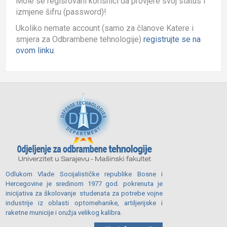
Mole se
regisrovani korisnici d
a provjere svoj status i
izmjene šifru (password)!
Ukoliko nemate account (samo za članove Katere i
smjera za Odbrambene tehnologije)
registrujte se na
ovom linku
.
Odlukom Vlade Socijalističke republike Bosne i
Hercegovine je sredinom 1977 god. pokrenuta je
inicijativa za školovanje studenata za potrebe vojne
industrije iz oblasti optomehanike, artiljerijske i
raketne municije i oružja velikog kalibra.