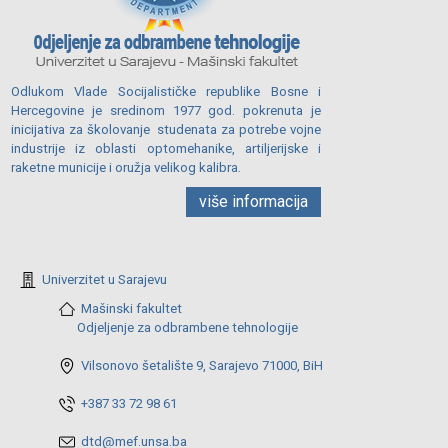
Odlukom Vlade Socijalističke republike Bosne i
Hercegovine je sredinom 1977 god. pokrenuta je
inicijativa za školovanje studenata za potrebe vojne
industrije iz oblasti optomehanike, artiljerijske i
raketne municije i oružja velikog kalibra.
više informacija
Univerzitet u Sarajevu
Mašinski fakultet
Odjeljenje za odbrambene tehnologije
Vilsonovo šetalište 9, Sarajevo 71000, BiH
+387 33 72 98 61
dtd@mef.unsa.ba